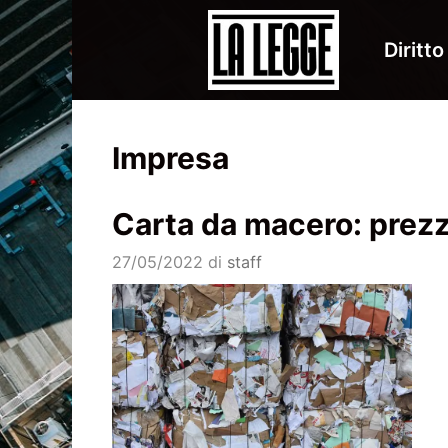
Vai
al
Diritto
contenuto
Impresa
Carta da macero: prezzo
27/05/2022
di
staff