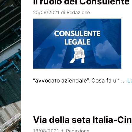
Il ruolo del Consulente
25/09/2021
di
Redazione
“avvocato aziendale”. Cosa fa un …
L
Via della seta Italia-Ci
18/08/2021
di
Redazione