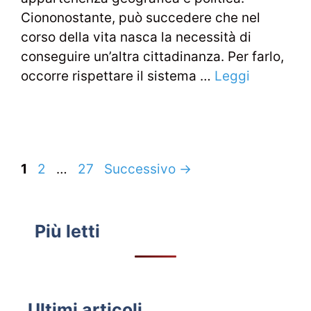
Ciononostante, può succedere che nel
corso della vita nasca la necessità di
conseguire un’altra cittadinanza. Per farlo,
occorre rispettare il sistema …
Leggi
Navigazione
Pagina
Pagina
Pagina
1
2
…
27
Successivo
→
articolo
Più letti
Ultimi articoli