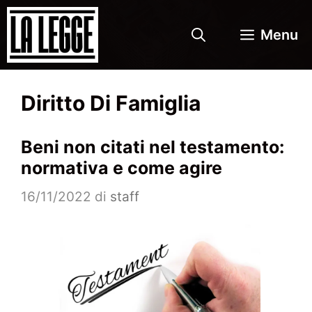
Vai
al
Menu
contenuto
Diritto Di Famiglia
Beni non citati nel testamento:
normativa e come agire
16/11/2022
di
staff