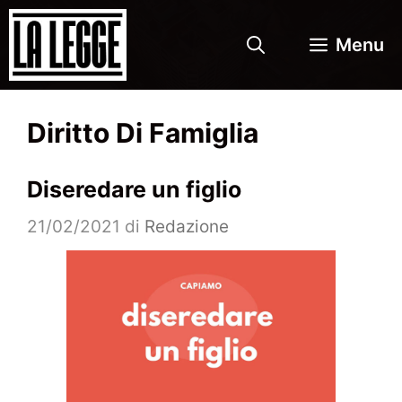
Vai
al
Menu
contenuto
Diritto Di Famiglia
Diseredare un figlio
21/02/2021
di
Redazione