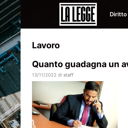
Vai
al
Diritto
contenuto
Lavoro
Quanto guadagna un a
13/11/2022
di
staff