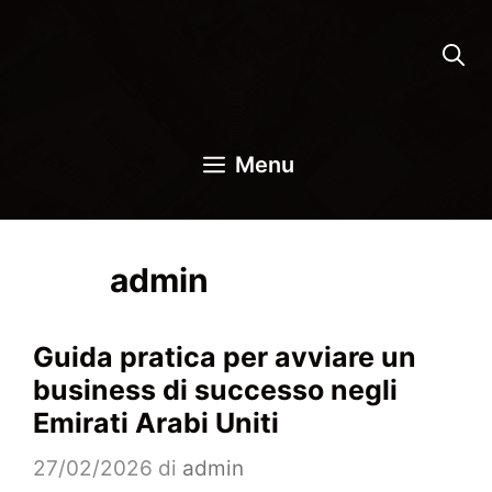
Vai
al
contenuto
Menu
admin
Guida pratica per avviare un
business di successo negli
Emirati Arabi Uniti
27/02/2026
di
admin