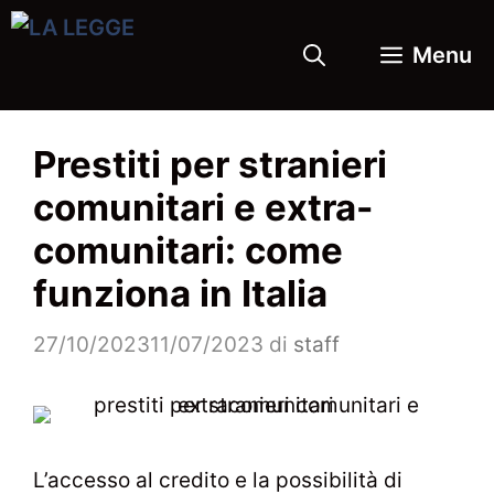
Vai
al
Menu
contenuto
Prestiti per stranieri
comunitari e extra-
comunitari: come
funziona in Italia
27/10/2023
11/07/2023
di
staff
L’accesso al credito e la possibilità di