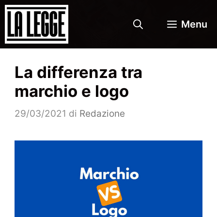
Vai
al
Menu
contenuto
La differenza tra
marchio e logo
29/03/2021
di
Redazione