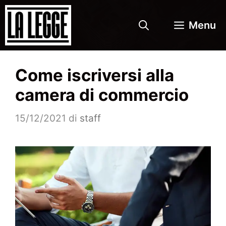
Vai
al
Menu
contenuto
Come iscriversi alla
camera di commercio
15/12/2021
di
staff