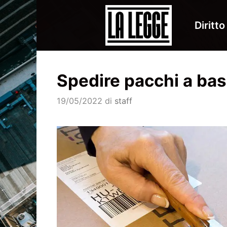
Vai
al
Diritto
contenuto
Spedire pacchi a ba
19/05/2022
di
staff