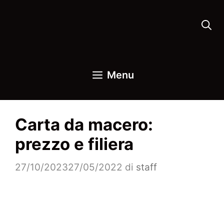
Vai
al
contenuto
Menu
Carta da macero:
prezzo e filiera
27/10/2023
27/05/2022
di
staff