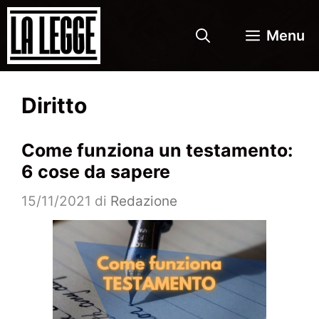
Vai
al
Menu
contenuto
Diritto
Come funziona un testamento:
6 cose da sapere
15/11/2021
di
Redazione