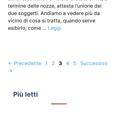
termine delle nozze, attesta l’unione dei
due soggetti. Andiamo a vedere più da
vicino di cosa si tratta, quando serve
esibirlo, come …
Leggi
Navigazione
Pagina
Pagina
Pagina
Pagina
Pagina
←
Precedente
1
2
3
4
5
Successivo
articolo
→
Più letti