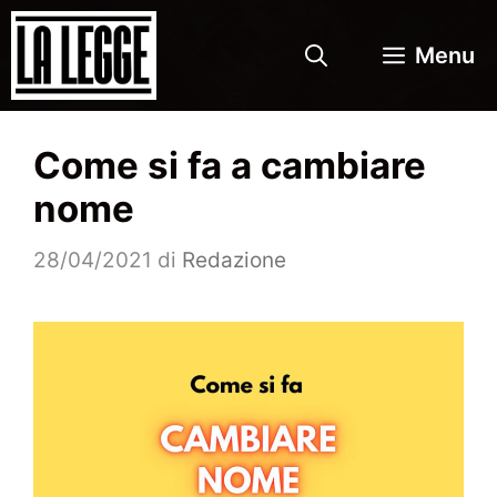
Vai
al
Menu
contenuto
Come si fa a cambiare
nome
28/04/2021
di
Redazione