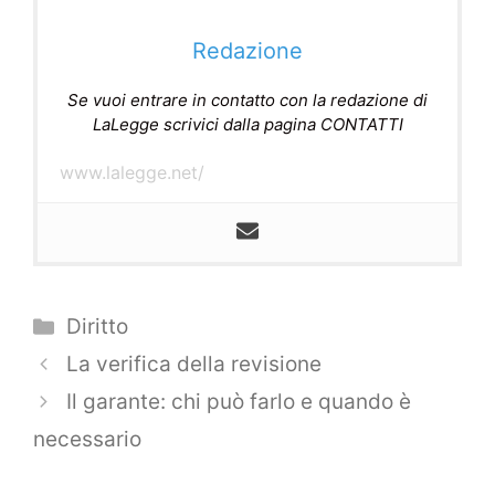
Redazione
Se vuoi entrare in contatto con la redazione di
LaLegge scrivici dalla pagina CONTATTI
www.lalegge.net/
Categorie
Diritto
Navigazione
La verifica della revisione
articolo
Il garante: chi può farlo e quando è
necessario