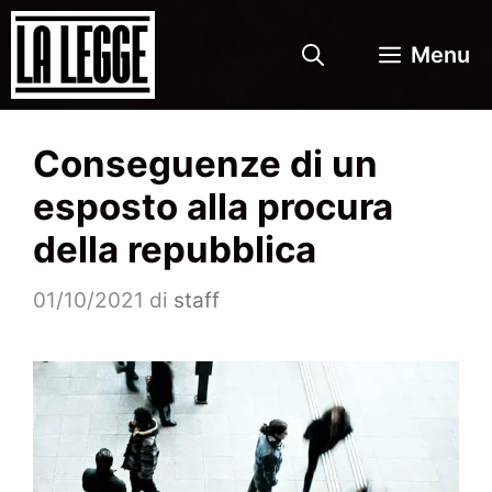
Vai
al
Menu
contenuto
Conseguenze di un
esposto alla procura
della repubblica
01/10/2021
di
staff