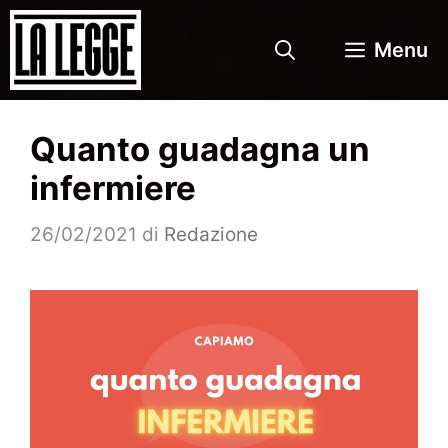
Vai
al
Menu
contenuto
Quanto guadagna un
infermiere
26/02/2021
di
Redazione