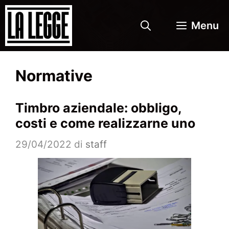
Vai
al
Menu
contenuto
Normative
Timbro aziendale: obbligo,
costi e come realizzarne uno
29/04/2022
di
staff