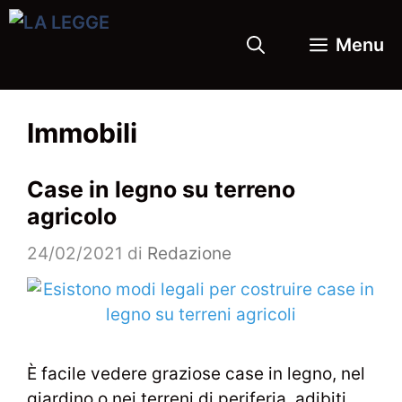
Vai
al
Menu
contenuto
Immobili
Case in legno su terreno
agricolo
24/02/2021
di
Redazione
È facile vedere graziose case in legno, nel
giardino o nei terreni di periferia, adibiti