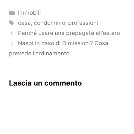
Categorie
Immobili
Tag
casa
,
condominio
,
professioni
Navigazione
Perché usare una prepagata all’estero
articolo
Naspi in caso di Dimissioni? Cosa
prevede l’ordinamento
Lascia un commento
Commento