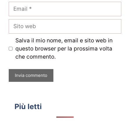
Email
Sito
web
Salva il mio nome, email e sito web in
questo browser per la prossima volta
che commento.
Più letti