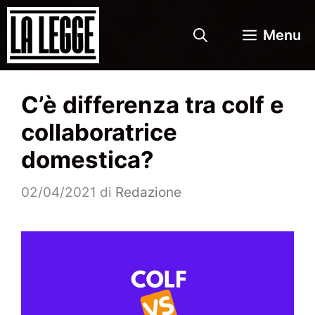
Vai
al
Menu
contenuto
C’è differenza tra colf e
collaboratrice
domestica?
02/04/2021
di
Redazione