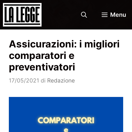
Vai
al
Menu
contenuto
Assicurazioni: i migliori
comparatori e
preventivatori
17/05/2021
di
Redazione