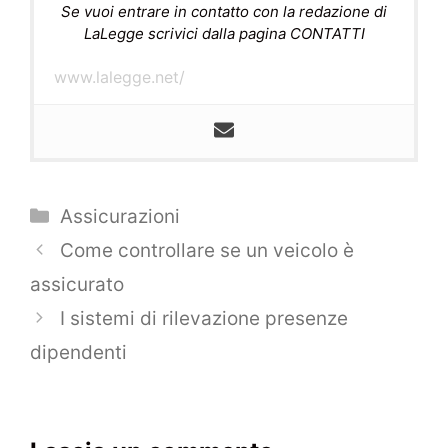
Se vuoi entrare in contatto con la redazione di
LaLegge scrivici dalla pagina CONTATTI
www.lalegge.net/
Categorie
Assicurazioni
Navigazione
Come controllare se un veicolo è
articolo
assicurato
I sistemi di rilevazione presenze
dipendenti