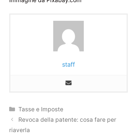
Immagine da Pixabay.com
staff
Categorie
Tasse e Imposte
Navigazione
Revoca della patente: cosa fare per
articolo
riaverla