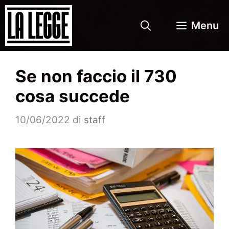
Vai
al
Menu
contenuto
Se non faccio il 730
cosa succede
10/06/2022
di
staff