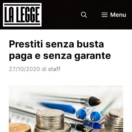
Vai
al
Menu
contenuto
Prestiti senza busta
paga e senza garante
27/10/2020
di
staff