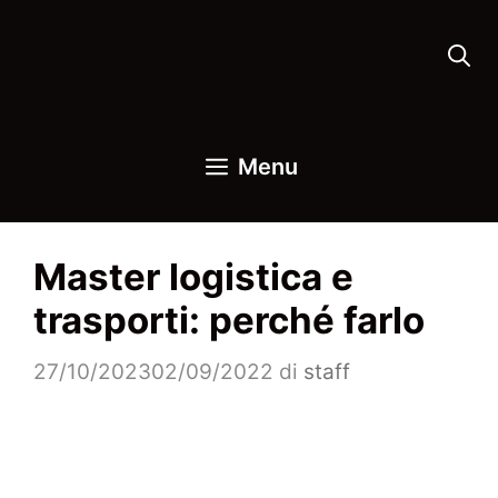
Vai
al
contenuto
Menu
Master logistica e
trasporti: perché farlo
27/10/2023
02/09/2022
di
staff