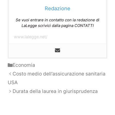
Redazione
Se vuoi entrare in contatto con la redazione di
LaLegge scrivici dalla pagina CONTATTI
www.lalegge.net/
Categorie
Economia
Navigazione
Costo medio dell’assicurazione sanitaria
articolo
USA
Durata della laurea in giurisprudenza