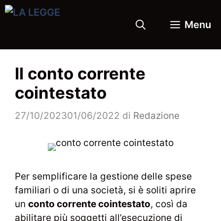
Vai
al
Menu
contenuto
Il conto corrente
cointestato
27/10/2023
01/06/2022
di
Redazione
Per semplificare la gestione delle spese
familiari o di una società, si è soliti aprire
un
conto corrente cointestato
, così da
abilitare più soggetti all’esecuzione di