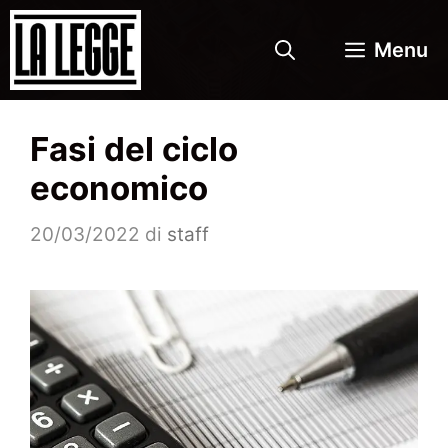
Vai
al
Menu
contenuto
Fasi del ciclo
economico
20/03/2022
di
staff