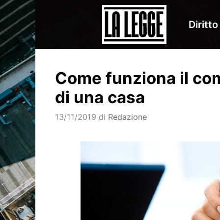
Vai
al
Diritto
contenuto
Come funziona il co
di una casa
13/11/2019
di
Redazione