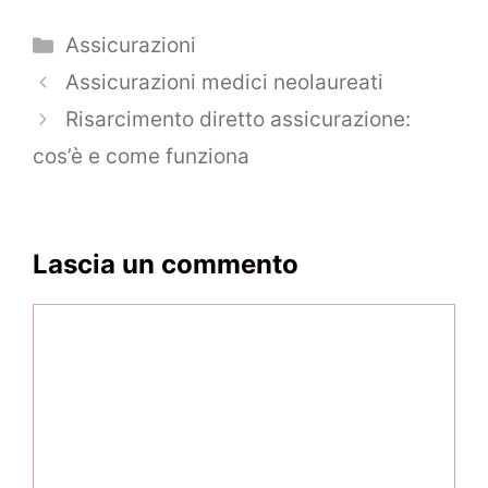
Categorie
Assicurazioni
Navigazione
Assicurazioni medici neolaureati
articolo
Risarcimento diretto assicurazione:
cos’è e come funziona
Lascia un commento
Commento