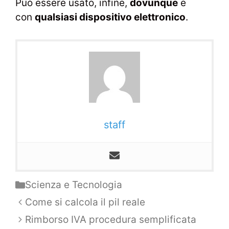
Può essere usato, infine,
dovunque
e
con
qualsiasi dispositivo elettronico
.
staff
Categorie
Scienza e Tecnologia
Navigazione
Come si calcola il pil reale
articolo
Rimborso IVA procedura semplificata