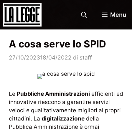
Vai
al
Menu
contenuto
A cosa serve lo SPID
27/10/2023
18/04/2022
di
staff
Le
Pubbliche Amministrazioni
efficienti ed
innovative riescono a garantire servizi
veloci e qualitativamente migliori ai propri
cittadini. La
digitalizzazione
della
Pubblica Amministrazione è ormai