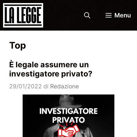
Vai
al
Menu
contenuto
Top
È legale assumere un
investigatore privato?
29/01/2022
di
Redazione